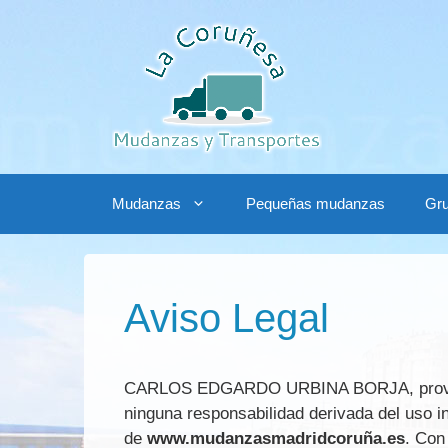
Saltar
al
contenido
Mudanzas
Pequeñas mudanzas
Gru
Aviso Legal
CARLOS EDGARDO URBINA BORJA, provisto 
ninguna responsabilidad derivada del uso in
de
www.mudanzasmadridcoruña.es
. Con