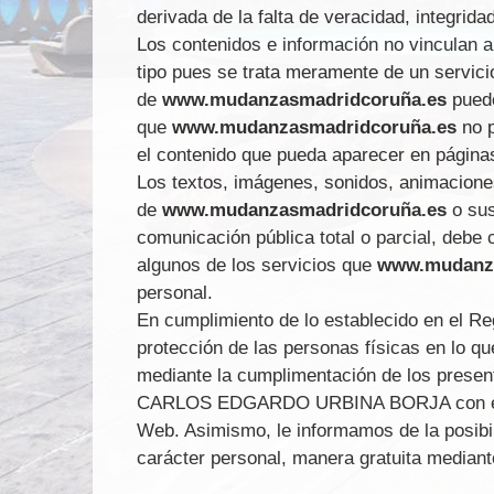
derivada de la falta de veracidad, integrid
Los contenidos e información no vinculan 
tipo pues se trata meramente de un servicio
de
www.mudanzasmadridcoruña.es
puede
que
www.mudanzasmadridcoruña.es
no 
el contenido que pueda aparecer en páginas
Los textos, imágenes, sonidos, animaciones
de
www.mudanzasmadridcoruña.es
o sus
comunicación pública total o parcial, debe
algunos de los servicios que
www.mudanza
personal.
En cumplimiento de lo establecido en el Re
protección de las personas físicas en lo qu
mediante la cumplimentación de los present
CARLOS EDGARDO URBINA BORJA con el fin d
Web. Asimismo, le informamos de la posibil
carácter personal, manera gratuita median