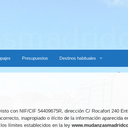
pajes
Presupuestos
Destinos habituales
con NIF/CIF 54409675R, dirección C/ Rocafort 240 Entlo
correcto, inapropiado o ilícito de la información aparecida e
 los límites establecidos en la ley
www.mudanzasmadridco