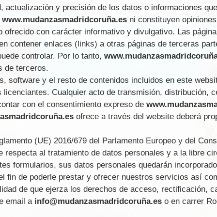
ad, actualización y precisión de los datos o informaciones qu
a
www.mudanzasmadridcoruña.es
ni constituyen opinione
 ofrecido con carácter informativo y divulgativo. Las página
n contener enlaces (links) a otras páginas de terceras part
puede controlar. Por lo tanto,
www.mudanzasmadridcoruñ
 de terceros.
, software y el resto de contenidos incluidos en este websi
 licenciantes. Cualquier acto de transmisión, distribución,
 contar con el consentimiento expreso de
www.mudanzasmad
smadridcoruña.es
ofrece a través del website deberá pro
glamento (UE) 2016/679 del Parlamento Europeo y del Consejo
e respecta al tratamiento de datos personales y a la libre c
es formularios, sus datos personales quedarán incorporados
e poderle prestar y ofrecer nuestros servicios así como 
idad de que ejerza los derechos de acceso, rectificación, c
te email a
info@mudanzasmadridcoruña.es
o en carrer Ro